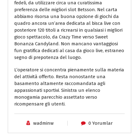
fedeli, da utilizzare circa una curatissima
preferenza delle migliori slot Betsson. Nel carta
abbiamo risorsa una buona opzione di giochi da
quadro ancora un’area dedicata al bisca live con
posteriore 120 titoli a ricrearsi in qualsiasi i migliori
gioco spettacolo, da Crazy Time verso Sweet
Bonanza Candyland. Non mancano vantaggiosi
fun gratifica dedicati al casa da gioco live, estraneo
segno di prepotenza del luogo.
L’operatore si concentra pienamente sulla materia
del attività offerto. Resta nonostante una
basamento altamente raccomandata agli
appassionati sportivi. Sinistra un elenco
monogamia parecchio assettato verso
ricompensare gli utenti.
wadminw
0 Yorumlar