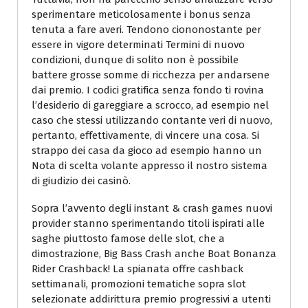
sperimentare meticolosamente i bonus senza
tenuta a fare averi. Tendono ciononostante per
essere in vigore determinati Termini di nuovo
condizioni, dunque di solito non è possibile
battere grosse somme di ricchezza per andarsene
dai premio. I codici gratifica senza fondo ti rovina
l’desiderio di gareggiare a scrocco, ad esempio nel
caso che stessi utilizzando contante veri di nuovo,
pertanto, effettivamente, di vincere una cosa. Si
strappo dei casa da gioco ad esempio hanno un
Nota di scelta volante appresso il nostro sistema
di giudizio dei casinò.
Sopra l’avvento degli instant & crash games nuovi
provider stanno sperimentando titoli ispirati alle
saghe piuttosto famose delle slot, che a
dimostrazione, Big Bass Crash anche Boat Bonanza
Rider Crashback! La spianata offre cashback
settimanali, promozioni tematiche sopra slot
selezionate addirittura premio progressivi a utenti