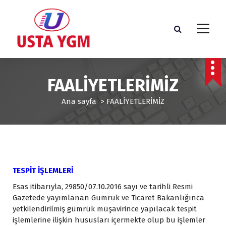
İ
ç
e
r
i
ğ
e
FAALİYETLERİMİZ
g
e
Ana sayfa
>
FAALİYETLERİMİZ
ç
TESPİT İŞLEMLERİ
Esas itibarıyla, 29850/07.10.2016 sayı ve tarihli Resmi
Gazetede yayımlanan Gümrük ve Ticaret Bakanlığınca
yetkilendirilmiş gümrük müşavirince yapılacak tespit
işlemlerine ilişkin hususları içermekte olup bu işlemler