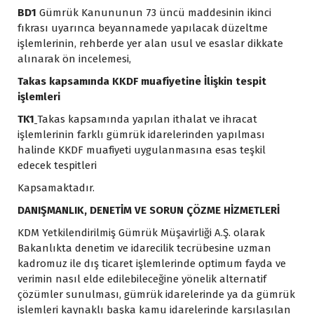
BD1
Gümrük Kanununun 73 üncü maddesinin ikinci
fıkrası uyarınca beyannamede yapılacak düzeltme
işlemlerinin, rehberde yer alan usul ve esaslar dikkate
alınarak ön incelemesi,
Takas kapsamında KKDF muafiyetine İlişkin tespit
işlemleri
TK1
Takas kapsamında yapılan ithalat ve ihracat
işlemlerinin farklı gümrük idarelerinden yapılması
halinde KKDF muafiyeti uygulanmasına esas teşkil
edecek tespitleri
Kapsamaktadır.
DANIŞMANLIK, DENETİM VE SORUN ÇÖZME HİZMETLERİ
KDM Yetkilendirilmiş Gümrük Müşavirliği A.Ş. olarak
Bakanlıkta denetim ve idarecilik tecrübesine uzman
kadromuz ile dış ticaret işlemlerinde optimum fayda ve
verimin nasıl elde edilebileceğine yönelik alternatif
çözümler sunulması, gümrük idarelerinde ya da gümrük
işlemleri kaynaklı başka kamu idarelerinde karşılaşılan