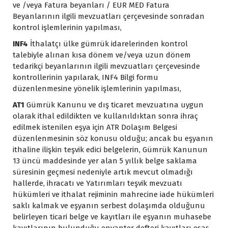
ve /veya Fatura beyanları / EUR MED Fatura
Beyanlarının ilgili mevzuatları çerçevesinde sonradan
kontrol işlemlerinin yapılması,
INF4
İthalatçı ülke gümrük idarelerinden kontrol
talebiyle alınan kısa dönem ve/veya uzun dönem
tedarikçi beyanlarının ilgili mevzuatları çerçevesinde
kontrollerinin yapılarak, INF4 Bilgi formu
düzenlenmesine yönelik işlemlerinin yapılması,
AT1
Gümrük Kanunu ve dış ticaret mevzuatına uygun
olarak ithal edildikten ve kullanıldıktan sonra ihraç
edilmek istenilen eşya için ATR Dolaşım Belgesi
düzenlenmesinin söz konusu olduğu; ancak bu eşyanın
ithaline ilişkin teşvik edici belgelerin, Gümrük Kanunun
13 üncü maddesinde yer alan 5 yıllık belge saklama
süresinin geçmesi nedeniyle artık mevcut olmadığı
hallerde, ihracatı ve Yatırımları teşvik mevzuatı
hükümleri ve ithalat rejiminin mahrecine iade hükümleri
saklı kalmak ve eşyanın serbest dolaşımda olduğunu
belirleyen ticari belge ve kayıtları ile eşyanın muhasebe
kayıtlarının bulunduğu envanter defteri kayıtları esas