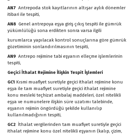
AN7
Antrepoda stok kayıtlarının altışar aylık dönemler
itibari ile tespiti,
AN8
Genel antrepoya eşya giriş çıkış tespiti ile gümrük
yükümlülüğü sona erdikten sonra varsa ilgili
kurumlarca yapılacak kontrol sonuçlarına göre gümrük
gözetiminin sonlandırılmasının tespiti,
AN9
Antrepo rejimine tabi eşyanın elleçme işlemlerinin
tespiti,
Geçici İthalat Rejimine İlişkin Tespit İşlemleri
GC1
Kısmi muafiyet suretiyle geçici ithalat rejimine konu
eşya ile tam muafiyet suretiyle geçici ithalat rejimine
konu mesleki teçhizat ambalaj maddeleri, özel nitelikli
eşya ve numunelere ilişkin süre uzatımı talebinde,
eşyanın rejimin öngördüğü şekilde kullanılıp
kullanılmadığının tespiti,
GC2
İthalat vergilerinden tam muafiyet suretiyle geçici
ithalat rejimine konu özel nitelikli eşyanın (kalıp, çizim,