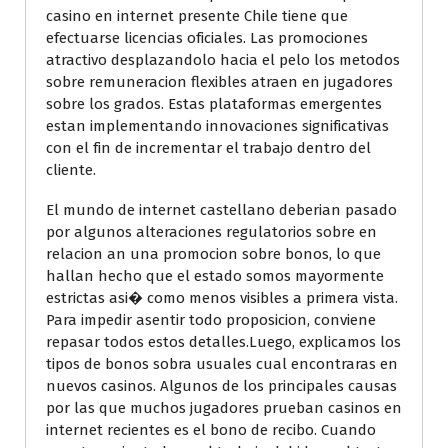
casino en internet presente Chile tiene que
efectuarse licencias oficiales. Las promociones
atractivo desplazandolo hacia el pelo los metodos
sobre remuneracion flexibles atraen en jugadores
sobre los grados. Estas plataformas emergentes
estan implementando innovaciones significativas
con el fin de incrementar el trabajo dentro del
cliente.
El mundo de internet castellano deberian pasado
por algunos alteraciones regulatorios sobre en
relacion an una promocion sobre bonos, lo que
hallan hecho que el estado somos mayormente
estrictas asi� como menos visibles a primera vista.
Para impedir asentir todo proposicion, conviene
repasar todos estos detalles.Luego, explicamos los
tipos de bonos sobra usuales cual encontraras en
nuevos casinos. Algunos de los principales causas
por las que muchos jugadores prueban casinos en
internet recientes es el bono de recibo. Cuando