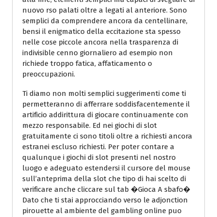
nuovo rso palati oltre a legati al anteriore. Sono
semplici da comprendere ancora da centellinare,
bensi il enigmatico della eccitazione sta spesso
nelle cose piccole ancora nella trasparenza di
indivisible cenno giornaliero ad esempio non
richiede troppo fatica, affaticamento o
preoccupazioni.
Ti diamo non molti semplici suggerimenti come ti
permetteranno di afferrare soddisfacentemente il
artificio addirittura di giocare continuamente con
mezzo responsabile. Ed nei giochi di slot
gratuitamente ci sono titoli oltre a richiesti ancora
estranei escluso richiesti. Per poter contare a
qualunque i giochi di slot presenti nel nostro
luogo e adeguato estendersi il cursore del mouse
sull’anteprima della slot che tipo di hai scelto di
verificare anche cliccare sul tab �Gioca A sbafo�
Dato che ti stai approcciando verso le adjonction
pirouette al ambiente del gambling online puo