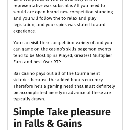
representative was subscribe. All you need to
would are open brand new competition standing
and you will follow the to relax and play
legislation, and your spins was stated toward
experience.
You can visit their competition variety of and you
can game on the casino’s skills pagemon events
tend to be Most Spins Played, Greatest Multiplier
Earn and best Over RTP.
Bar Casino pays out all of the tournament
victories because the added bonus currency.
Therefore he’s a gaming need that must definitely
be accomplished merely in advance of these are
typically drawn.
Simple Take pleasure
in Falls & Gains