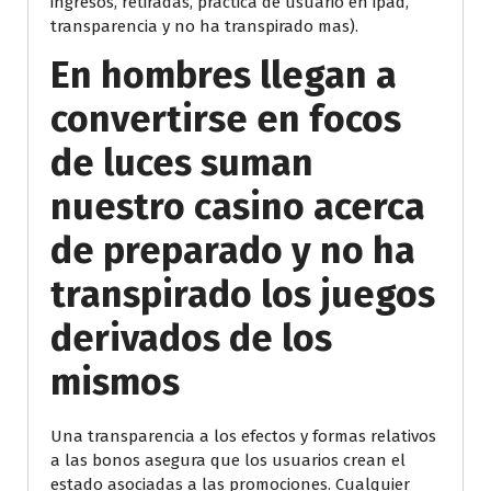
ingresos, retiradas, practica de usuario en ipad,
transparencia y no ha transpirado mas).
En hombres llegan a
convertirse en focos
de luces suman
nuestro casino acerca
de preparado y no ha
transpirado los juegos
derivados de los
mismos
Una transparencia a los efectos y formas relativos
a las bonos asegura que los usuarios crean el
estado asociadas a las promociones. Cualquier