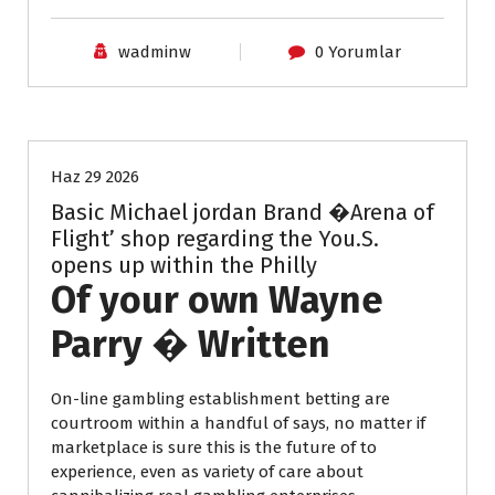
wadminw
0 Yorumlar
Genel
Haz 29 2026
Basic Michael jordan Brand �Arena of
Flight’ shop regarding the You.S.
opens up within the Philly
Of your own Wayne
Parry � Written
On-line gambling establishment betting are
courtroom within a handful of says, no matter if
marketplace is sure this is the future of to
experience, even as variety of care about