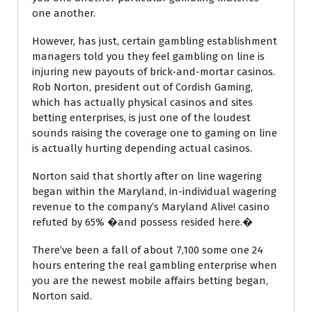
one another.
However, has just, certain gambling establishment
managers told you they feel gambling on line is
injuring new payouts of brick-and-mortar casinos.
Rob Norton, president out of Cordish Gaming,
which has actually physical casinos and sites
betting enterprises, is just one of the loudest
sounds raising the coverage one to gaming on line
is actually hurting depending actual casinos.
Norton said that shortly after on line wagering
began within the Maryland, in-individual wagering
revenue to the company’s Maryland Alive! casino
refuted by 65% �and possess resided here.�
There’ve been a fall of about 7,100 some one 24
hours entering the real gambling enterprise when
you are the newest mobile affairs betting began,
Norton said.