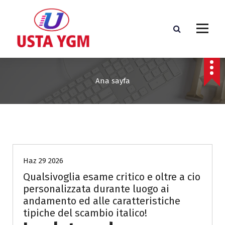
İ
ç
e
r
i
ğ
e
Ana sayfa
g
e
ç
Genel
Haz 29 2026
Qualsivoglia esame critico e oltre a cio
personalizzata durante luogo ai
andamento ed alle caratteristiche
tipiche del scambio italico!