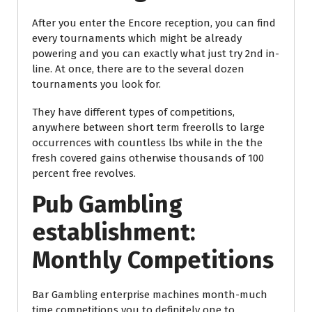
After you enter the Encore reception, you can find
every tournaments which might be already
powering and you can exactly what just try 2nd in-
line. At once, there are to the several dozen
tournaments you look for.
They have different types of competitions,
anywhere between short term freerolls to large
occurrences with countless lbs while in the the
fresh covered gains otherwise thousands of 100
percent free revolves.
Pub Gambling
establishment:
Monthly Competitions
Bar Gambling enterprise machines month-much
time competitions you to definitely one to