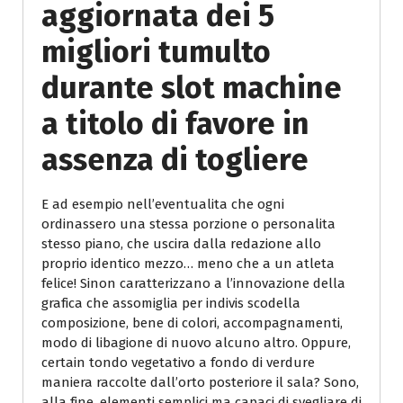
aggiornata dei 5
migliori tumulto
durante slot machine
a titolo di favore in
assenza di togliere
E ad esempio nell’eventualita che ogni
ordinassero una stessa porzione o personalita
stesso piano, che uscira dalla redazione allo
proprio identico mezzo… meno che a un atleta
felice! Sinon caratterizzano a l’innovazione della
grafica che assomiglia per indivis scodella
composizione, bene di colori, accompagnamenti,
modo di libagione di nuovo alcuno altro. Oppure,
certain tondo vegetativo a fondo di verdure
maniera raccolte dall’orto posteriore il sala? Sono,
alla fine, elementi semplici ma capaci di svegliare di