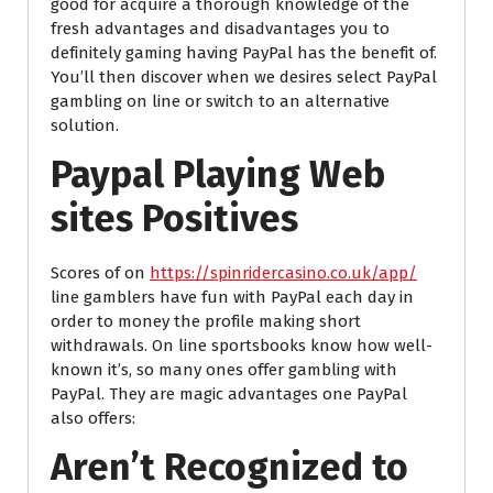
good for acquire a thorough knowledge of the
fresh advantages and disadvantages you to
definitely gaming having PayPal has the benefit of.
You’ll then discover when we desires select PayPal
gambling on line or switch to an alternative
solution.
Paypal Playing Web
sites Positives
Scores of on
https://spinridercasino.co.uk/app/
line gamblers have fun with PayPal each day in
order to money the profile making short
withdrawals. On line sportsbooks know how well-
known it’s, so many ones offer gambling with
PayPal. They are magic advantages one PayPal
also offers:
Aren’t Recognized to