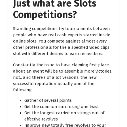
Just what are Slots
Competitions?
Standing competitions try tournaments between
people who have real cash experts starred inside
online slots. You compete against almost every
other professionals for the a specified video clips
slot with different desires to earn remembers.
Constantly, the issue to have claiming first place
about an event will be to assemble more victories.
not,, and there’s of a lot versions, the new
successful reputation usually one of the
following:
Gather of several points
Get the common earn using one twist
Get the longest carried on strings out-of
effective revolves
Improve new totally free revolves to your