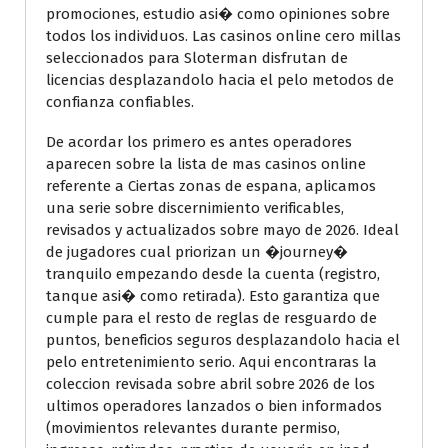
promociones, estudio asi� como opiniones sobre
todos los individuos. Las casinos online cero millas
seleccionados para Sloterman disfrutan de
licencias desplazandolo hacia el pelo metodos de
confianza confiables.
De acordar los primero es antes operadores
aparecen sobre la lista de mas casinos online
referente a Ciertas zonas de espana, aplicamos
una serie sobre discernimiento verificables,
revisados y actualizados sobre mayo de 2026. Ideal
de jugadores cual priorizan un �journey�
tranquilo empezando desde la cuenta (registro,
tanque asi� como retirada). Esto garantiza que
cumple para el resto de reglas de resguardo de
puntos, beneficios seguros desplazandolo hacia el
pelo entretenimiento serio. Aqui encontraras la
coleccion revisada sobre abril sobre 2026 de los
ultimos operadores lanzados o bien informados
(movimientos relevantes durante permiso,