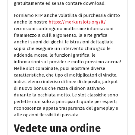
gratuitamente ed senza contare download.
Forniamo RTP anche volatilita di purchessia diritto
anche le nostre
https://merkurslots.org/it/
recensioni contengono moltissime informazioni
frammezzo a cui il argomento, la arte grafica
anche i suoni dei giochi, le istruzioni dettagliate
sopra che eseguire un intervento chirurgico le
addenda mosse, le funzioni gratifica, le
informazioni sul provider e molto prossimo ancora!
Nelle slot combinate, puoi mostrare diverse
caratteristiche, che tipo di moltiplicatori di vincite,
indivis elenco indeciso di linee di deposito, jackpot
di nuovo bonus che razza di sinon attivano
durante la occhiata motto. Le slot classiche sono
perfette non solo a principianti quale per esperti,
riconoscenza appata trasparenza del gameplay e
alle opzioni flessibili di passata.
Vedete una ordine