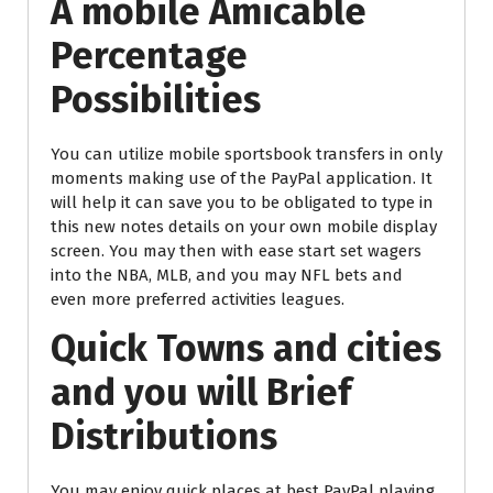
A mobile Amicable
Percentage
Possibilities
You can utilize mobile sportsbook transfers in only
moments making use of the PayPal application. It
will help it can save you to be obligated to type in
this new notes details on your own mobile display
screen. You may then with ease start set wagers
into the NBA, MLB, and you may NFL bets and
even more preferred activities leagues.
Quick Towns and cities
and you will Brief
Distributions
You may enjoy quick places at best PayPal playing