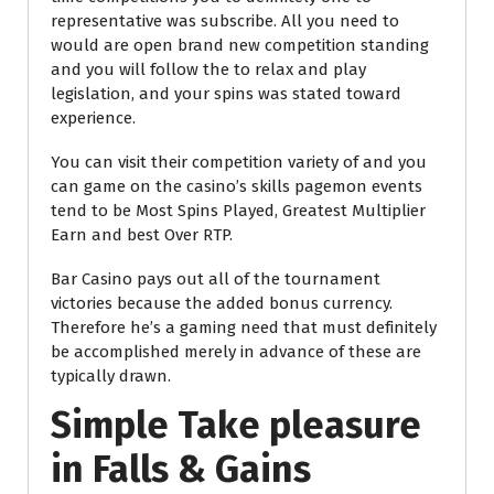
representative was subscribe. All you need to
would are open brand new competition standing
and you will follow the to relax and play
legislation, and your spins was stated toward
experience.
You can visit their competition variety of and you
can game on the casino’s skills pagemon events
tend to be Most Spins Played, Greatest Multiplier
Earn and best Over RTP.
Bar Casino pays out all of the tournament
victories because the added bonus currency.
Therefore he’s a gaming need that must definitely
be accomplished merely in advance of these are
typically drawn.
Simple Take pleasure
in Falls & Gains