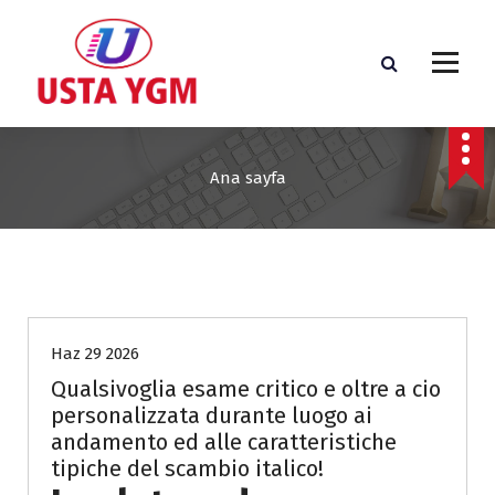
İ
ç
e
r
i
ğ
e
Ana sayfa
g
e
ç
Genel
Haz 29 2026
Qualsivoglia esame critico e oltre a cio
personalizzata durante luogo ai
andamento ed alle caratteristiche
tipiche del scambio italico!