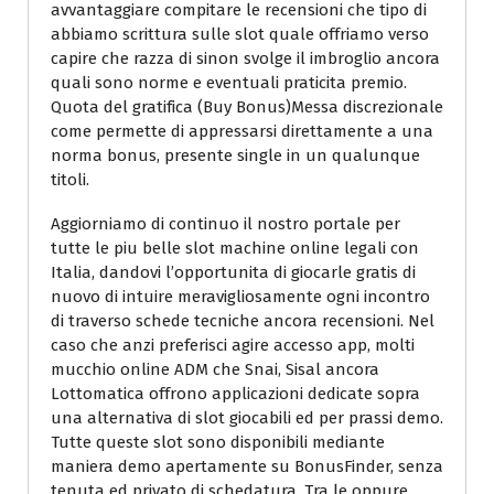
avvantaggiare compitare le recensioni che tipo di
abbiamo scrittura sulle slot quale offriamo verso
capire che razza di sinon svolge il imbroglio ancora
quali sono norme e eventuali praticita premio.
Quota del gratifica (Buy Bonus)Messa discrezionale
come permette di appressarsi direttamente a una
norma bonus, presente single in un qualunque
titoli.
Aggiorniamo di continuo il nostro portale per
tutte le piu belle slot machine online legali con
Italia, dandovi l’opportunita di giocarle gratis di
nuovo di intuire meravigliosamente ogni incontro
di traverso schede tecniche ancora recensioni. Nel
caso che anzi preferisci agire accesso app, molti
mucchio online ADM che Snai, Sisal ancora
Lottomatica offrono applicazioni dedicate sopra
una alternativa di slot giocabili ed per prassi demo.
Tutte queste slot sono disponibili mediante
maniera demo apertamente su BonusFinder, senza
tenuta ed privato di schedatura. Tra le oppure