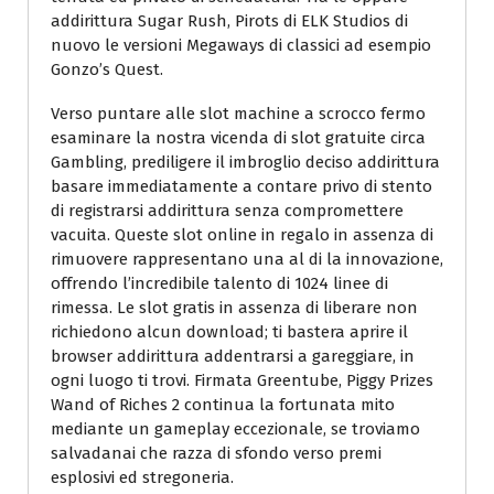
addirittura Sugar Rush, Pirots di ELK Studios di
nuovo le versioni Megaways di classici ad esempio
Gonzo’s Quest.
Verso puntare alle slot machine a scrocco fermo
esaminare la nostra vicenda di slot gratuite circa
Gambling, prediligere il imbroglio deciso addirittura
basare immediatamente a contare privo di stento
di registrarsi addirittura senza compromettere
vacuita. Queste slot online in regalo in assenza di
rimuovere rappresentano una al di la innovazione,
offrendo l’incredibile talento di 1024 linee di
rimessa. Le slot gratis in assenza di liberare non
richiedono alcun download; ti bastera aprire il
browser addirittura addentrarsi a gareggiare, in
ogni luogo ti trovi. Firmata Greentube, Piggy Prizes
Wand of Riches 2 continua la fortunata mito
mediante un gameplay eccezionale, se troviamo
salvadanai che razza di sfondo verso premi
esplosivi ed stregoneria.