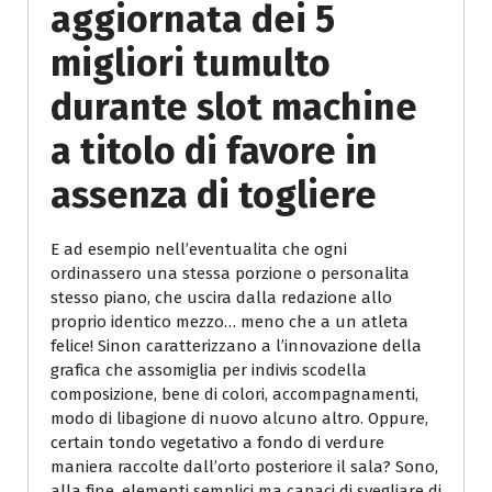
aggiornata dei 5
migliori tumulto
durante slot machine
a titolo di favore in
assenza di togliere
E ad esempio nell’eventualita che ogni
ordinassero una stessa porzione o personalita
stesso piano, che uscira dalla redazione allo
proprio identico mezzo… meno che a un atleta
felice! Sinon caratterizzano a l’innovazione della
grafica che assomiglia per indivis scodella
composizione, bene di colori, accompagnamenti,
modo di libagione di nuovo alcuno altro. Oppure,
certain tondo vegetativo a fondo di verdure
maniera raccolte dall’orto posteriore il sala? Sono,
alla fine, elementi semplici ma capaci di svegliare di