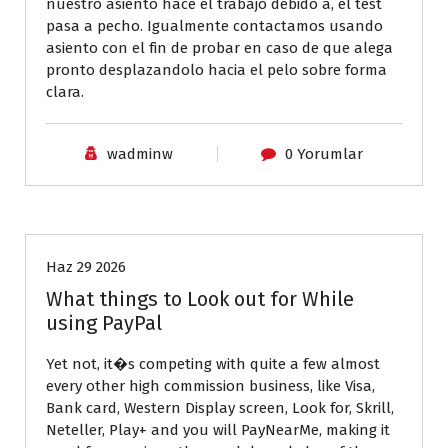
nuestro asiento hace el trabajo debido a, el test
pasa a pecho. Igualmente contactamos usando
asiento con el fin de probar en caso de que alega
pronto desplazandolo hacia el pelo sobre forma
clara.
wadminw
0 Yorumlar
Genel
Haz 29 2026
What things to Look out for While
using PayPal
Yet not, it�s competing with quite a few almost
every other high commission business, like Visa,
Bank card, Western Display screen, Look for, Skrill,
Neteller, Play+ and you will PayNearMe, making it