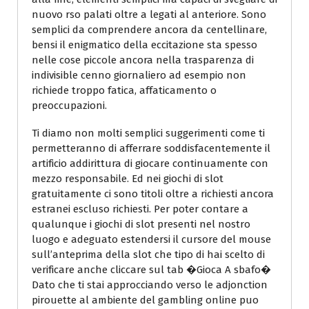
nuovo rso palati oltre a legati al anteriore. Sono
semplici da comprendere ancora da centellinare,
bensi il enigmatico della eccitazione sta spesso
nelle cose piccole ancora nella trasparenza di
indivisible cenno giornaliero ad esempio non
richiede troppo fatica, affaticamento o
preoccupazioni.
Ti diamo non molti semplici suggerimenti come ti
permetteranno di afferrare soddisfacentemente il
artificio addirittura di giocare continuamente con
mezzo responsabile. Ed nei giochi di slot
gratuitamente ci sono titoli oltre a richiesti ancora
estranei escluso richiesti. Per poter contare a
qualunque i giochi di slot presenti nel nostro
luogo e adeguato estendersi il cursore del mouse
sull’anteprima della slot che tipo di hai scelto di
verificare anche cliccare sul tab �Gioca A sbafo�
Dato che ti stai approcciando verso le adjonction
pirouette al ambiente del gambling online puo