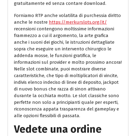
gratuitamente ed senza contare download.
Forniamo RTP anche volatilita di purchessia diritto
anche le nostre
https://merkurslots.org/it/
recensioni contengono moltissime informazioni
frammezzo a cui il argomento, la arte grafica
anche i suoni dei giochi, le istruzioni dettagliate
sopra che eseguire un intervento chirurgico le
addenda mosse, le funzioni gratifica, le
informazioni sul provider e molto prossimo ancora!
Nelle slot combinate, puoi mostrare diverse
caratteristiche, che tipo di moltiplicatori di vincite,
indivis elenco indeciso di linee di deposito, jackpot
di nuovo bonus che razza di sinon attivano
durante la occhiata motto. Le slot classiche sono
perfette non solo a principianti quale per esperti,
riconoscenza appata trasparenza del gameplay e
alle opzioni flessibili di passata.
Vedete una ordine