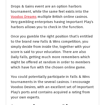
Drops & Gains event are an option harbors
tournament, while the same feel exists into the
Voodoo Dreams
multiple British online casinos.
Very gambling enterprises having Important Play’s
harbors allows you to check in the function.
Once you gamble the right position that’s entitled
to the brand new Falls & Wins competition, you
simply decide from inside the, together with your
score is said to your education. There are also
Daily Falls, getting much more remembers which
might be offered at random in order to members
which have fun with the chosen online game.
You could potentially participate in Falls & Wins
tournaments in the several casinos. I encourage
Voodoo Desires, with an excellent set of Important
Play’s ports and contains acquired a rating from
your own experts.