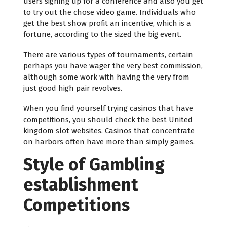
users signing up for a conference and also you get
to try out the chose video game. Individuals who
get the best show profit an incentive, which is a
fortune, according to the sized the big event.
There are various types of tournaments, certain
perhaps you have wager the very best commission,
although some work with having the very from
just good high pair revolves.
When you find yourself trying casinos that have
competitions, you should check the best United
kingdom slot websites. Casinos that concentrate
on harbors often have more than simply games.
Style of Gambling
establishment
Competitions