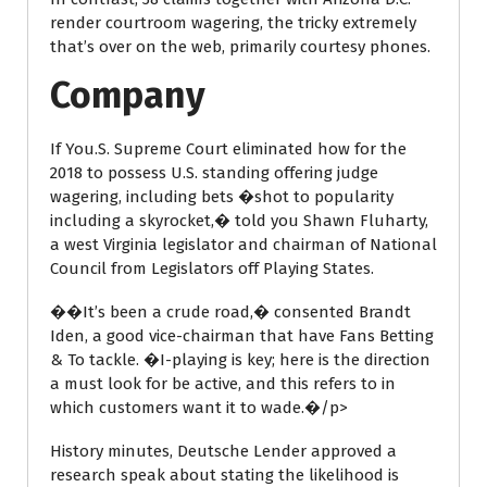
render courtroom wagering, the tricky extremely
that’s over on the web, primarily courtesy phones.
Company
If You.S. Supreme Court eliminated how for the
2018 to possess U.S. standing offering judge
wagering, including bets �shot to popularity
including a skyrocket,� told you Shawn Fluharty,
a west Virginia legislator and chairman of National
Council from Legislators off Playing States.
��It’s been a crude road,� consented Brandt
Iden, a good vice-chairman that have Fans Betting
& To tackle. �I-playing is key; here is the direction
a must look for be active, and this refers to in
which customers want it to wade.�/p>
History minutes, Deutsche Lender approved a
research speak about stating the likelihood is