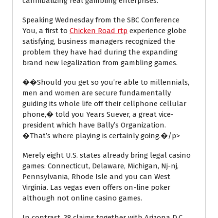
cannibalizing real gambling enterprises.
Speaking Wednesday from the SBC Conference
You, a first to
Chicken Road rtp
experience globe
satisfying, business managers recognized the
problem they have had during the expanding
brand new legalization from gambling games.
��Should you get so you’re able to millennials,
men and women are secure fundamentally
guiding its whole life off their cellphone cellular
phone,� told you Years Suever, a great vice-
president which have Bally’s Organization.
�That’s where playing is certainly going.�/p>
Merely eight U.S. states already bring legal casino
games: Connecticut, Delaware, Michigan, Nj-nj,
Pennsylvania, Rhode Isle and you can West
Virginia. Las vegas even offers on-line poker
although not online casino games.
In contrast, 38 claims together with Arizona D.C.