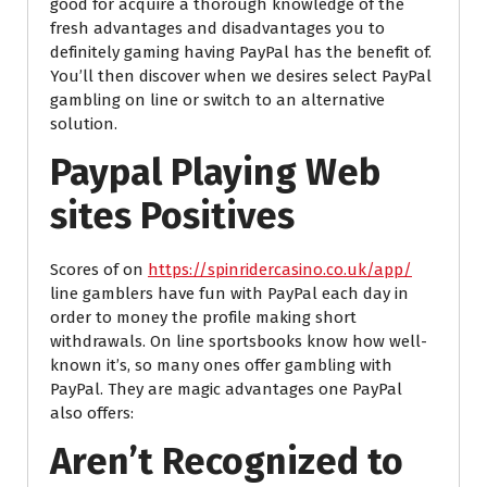
good for acquire a thorough knowledge of the
fresh advantages and disadvantages you to
definitely gaming having PayPal has the benefit of.
You’ll then discover when we desires select PayPal
gambling on line or switch to an alternative
solution.
Paypal Playing Web
sites Positives
Scores of on
https://spinridercasino.co.uk/app/
line gamblers have fun with PayPal each day in
order to money the profile making short
withdrawals. On line sportsbooks know how well-
known it’s, so many ones offer gambling with
PayPal. They are magic advantages one PayPal
also offers:
Aren’t Recognized to