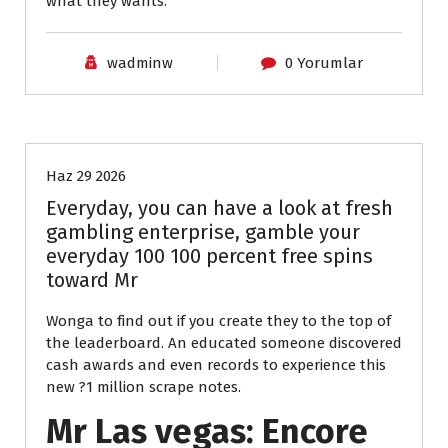
what they wants.
wadminw
0 Yorumlar
Genel
Haz 29 2026
Everyday, you can have a look at fresh
gambling enterprise, gamble your
everyday 100 100 percent free spins
toward Mr
Wonga to find out if you create they to the top of
the leaderboard. An educated someone discovered
cash awards and even records to experience this
new ?1 million scrape notes.
Mr Las vegas: Encore