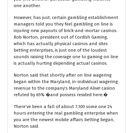
one another.
However, has just, certain gambling establishment
managers told you they feel gambling on line is
injuring new payouts of brick-and-mortar casinos.
Rob Norton, president out of Cordish Gaming,
which has actually physical casinos and sites
betting enterprises, is just one of the loudest
sounds raising the coverage one to gaming on line
is actually hurting depending actual casinos.
Norton said that shortly after on line wagering
began within the Maryland, in-individual wagering
revenue to the company’s Maryland Alive! casino
refuted by 65% �and possess resided here.�
There’ve been a fall of about 7,100 some one 24
hours entering the real gambling enterprise when
you are the newest mobile affairs betting began,
Norton said.