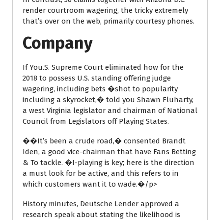
render courtroom wagering, the tricky extremely
that’s over on the web, primarily courtesy phones.
Company
If You.S. Supreme Court eliminated how for the
2018 to possess U.S. standing offering judge
wagering, including bets �shot to popularity
including a skyrocket,� told you Shawn Fluharty,
a west Virginia legislator and chairman of National
Council from Legislators off Playing States.
��It’s been a crude road,� consented Brandt
Iden, a good vice-chairman that have Fans Betting
& To tackle. �I-playing is key; here is the direction
a must look for be active, and this refers to in
which customers want it to wade.�/p>
History minutes, Deutsche Lender approved a
research speak about stating the likelihood is