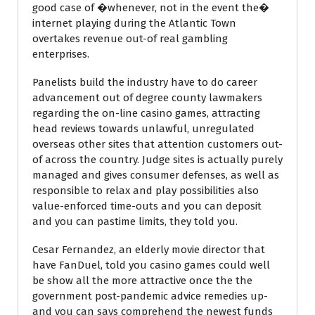
good case of �whenever, not in the event the�
internet playing during the Atlantic Town
overtakes revenue out-of real gambling
enterprises.
Panelists build the industry have to do career
advancement out of degree county lawmakers
regarding the on-line casino games, attracting
head reviews towards unlawful, unregulated
overseas other sites that attention customers out-
of across the country. Judge sites is actually purely
managed and gives consumer defenses, as well as
responsible to relax and play possibilities also
value-enforced time-outs and you can deposit
and you can pastime limits, they told you.
Cesar Fernandez, an elderly movie director that
have FanDuel, told you casino games could well
be show all the more attractive once the the
government post-pandemic advice remedies up-
and you can says comprehend the newest funds