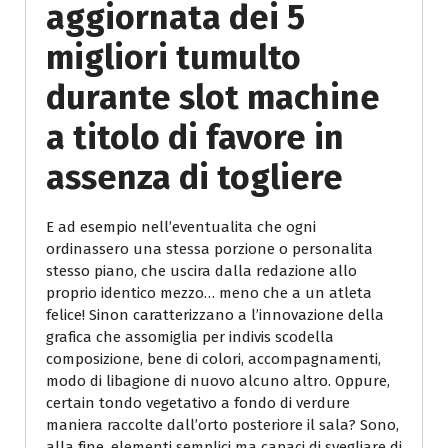
aggiornata dei 5
migliori tumulto
durante slot machine
a titolo di favore in
assenza di togliere
E ad esempio nell’eventualita che ogni
ordinassero una stessa porzione o personalita
stesso piano, che uscira dalla redazione allo
proprio identico mezzo… meno che a un atleta
felice! Sinon caratterizzano a l’innovazione della
grafica che assomiglia per indivis scodella
composizione, bene di colori, accompagnamenti,
modo di libagione di nuovo alcuno altro. Oppure,
certain tondo vegetativo a fondo di verdure
maniera raccolte dall’orto posteriore il sala? Sono,
alla fine, elementi semplici ma capaci di svegliare di