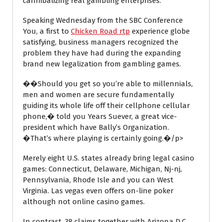
cannibalizing real gambling enterprises.
Speaking Wednesday from the SBC Conference
You, a first to
Chicken Road rtp
experience globe
satisfying, business managers recognized the
problem they have had during the expanding
brand new legalization from gambling games.
��Should you get so you’re able to millennials,
men and women are secure fundamentally
guiding its whole life off their cellphone cellular
phone,� told you Years Suever, a great vice-
president which have Bally’s Organization.
�That’s where playing is certainly going.�/p>
Merely eight U.S. states already bring legal casino
games: Connecticut, Delaware, Michigan, Nj-nj,
Pennsylvania, Rhode Isle and you can West
Virginia. Las vegas even offers on-line poker
although not online casino games.
In contrast, 38 claims together with Arizona D.C.