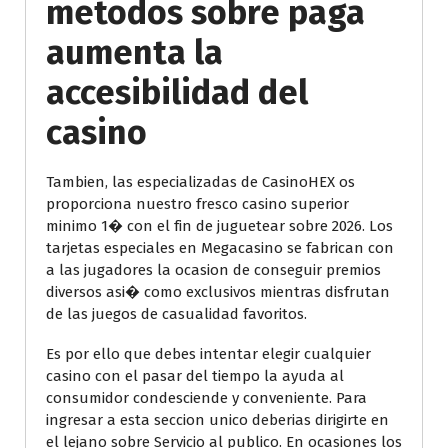
metodos sobre paga
aumenta la
accesibilidad del
casino
Tambien, las especializadas de CasinoHEX os
proporciona nuestro fresco casino superior
minimo 1� con el fin de juguetear sobre 2026. Los
tarjetas especiales en Megacasino se fabrican con
a las jugadores la ocasion de conseguir premios
diversos asi� como exclusivos mientras disfrutan
de las juegos de casualidad favoritos.
Es por ello que debes intentar elegir cualquier
casino con el pasar del tiempo la ayuda al
consumidor condesciende y conveniente. Para
ingresar a esta seccion unico deberias dirigirte en
el lejano sobre Servicio al publico. En ocasiones los