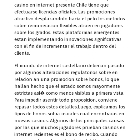
casino en internet presente Chile tiene que
efectuarse licencias oficiales. Las promociones
atractivo desplazandolo hacia el pelo los metodos
sobre remuneracion flexibles atraen en jugadores
sobre los grados. Estas plataformas emergentes
estan implementando innovaciones significativas
con el fin de incrementar el trabajo dentro del
cliente.
El mundo de internet castellano deberian pasado
por algunos alteraciones regulatorios sobre en
relacion an una promocion sobre bonos, lo que
hallan hecho que el estado somos mayormente
estrictas asi� como menos visibles a primera vista.
Para impedir asentir todo proposicion, conviene
repasar todos estos detalles.Luego, explicamos los
tipos de bonos sobra usuales cual encontraras en
nuevos casinos. Algunos de los principales causas
por las que muchos jugadores prueban casinos en
internet recientes es el bono de recibo. Cuando