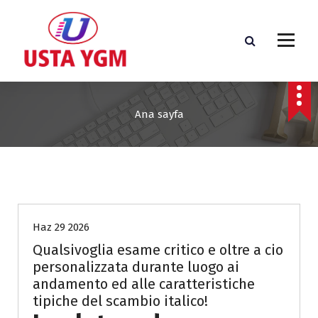
İ
ç
e
r
i
ğ
e
Ana sayfa
g
e
ç
Genel
Haz 29 2026
Qualsivoglia esame critico e oltre a cio
personalizzata durante luogo ai
andamento ed alle caratteristiche
tipiche del scambio italico!