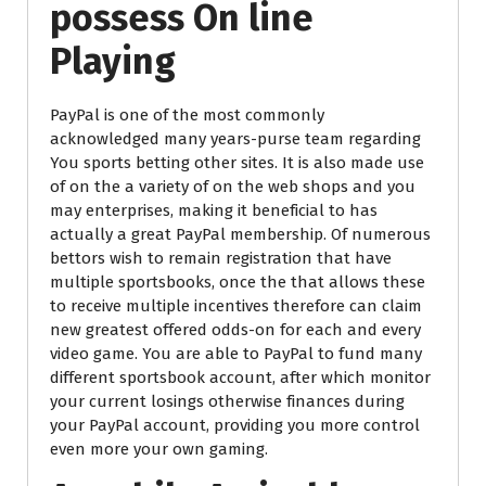
possess On line
Playing
PayPal is one of the most commonly
acknowledged many years-purse team regarding
You sports betting other sites. It is also made use
of on the a variety of on the web shops and you
may enterprises, making it beneficial to has
actually a great PayPal membership. Of numerous
bettors wish to remain registration that have
multiple sportsbooks, once the that allows these
to receive multiple incentives therefore can claim
new greatest offered odds-on for each and every
video game. You are able to PayPal to fund many
different sportsbook account, after which monitor
your current losings otherwise finances during
your PayPal account, providing you more control
even more your own gaming.